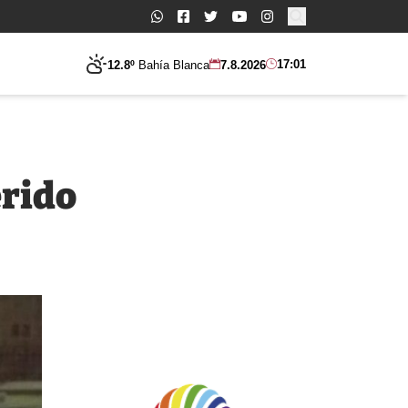
Buscar:
17:01
12.8º
Bahía Blanca
7.8.2026
erido