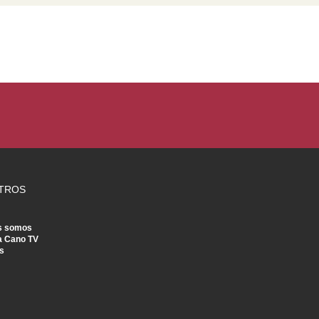
TROS
s somos
a Cano TV
s