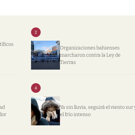
2
tíficos
Organizaciones bahienses
l
marcharon contra la Ley de
Tierras
4
dad
Ya sin lluvia, seguirá el viento sur 
dor
el frío intenso