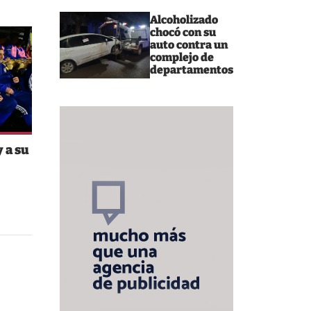
Alcoholizado
chocó con su
auto contra un
complejo de
departamentos
 a su