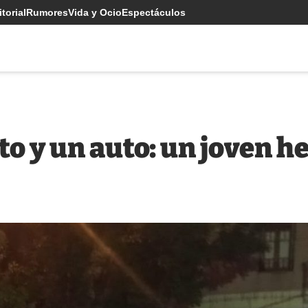
torial
Rumores
Vida y Ocio
Espectáculos
 y un auto: un joven h