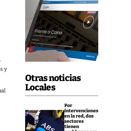
-
s y
Otras noticias
Locales
nal
Por
intervenciones
en la red, dos
sectores
tienen