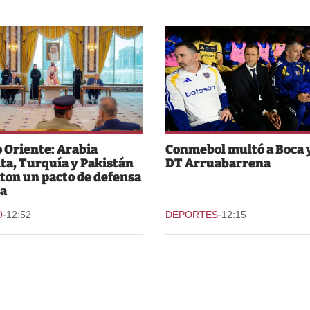
 Oriente: Arabia
Conmebol multó a Boca y
ta, Turquía y Pakistán
DT Arruabarrena
ton un pacto de defensa
a
-
-
O
12:52
DEPORTES
12:15