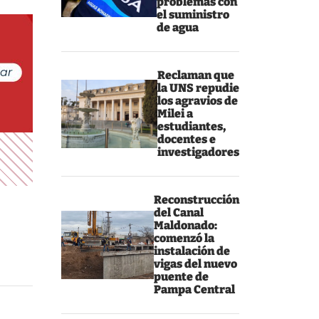
problemas con
el suministro
de agua
Reclaman que
la UNS repudie
los agravios de
Milei a
estudiantes,
docentes e
investigadores
Reconstrucción
del Canal
Maldonado:
comenzó la
instalación de
vigas del nuevo
puente de
Pampa Central