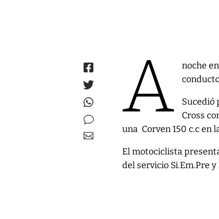
A
noche en
conducto
Sucedió 
Cross co
una Corven 150 c.c en l
El motociclista presenta
del servicio Si.Em.Pre y