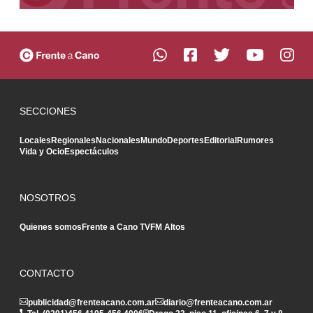
SECCIONES
Locales
Regionales
Nacionales
Mundo
Deportes
Editorial
Rumores
Vida y Ocio
Espectáculos
NOSOTROS
Quienes somos
Frente a Cano TV
FM Altos
CONTACTO
publicidad@frenteacano.com.ar
diario@frenteacano.com.ar