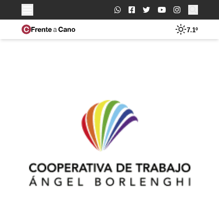
Buscar:
7.1º