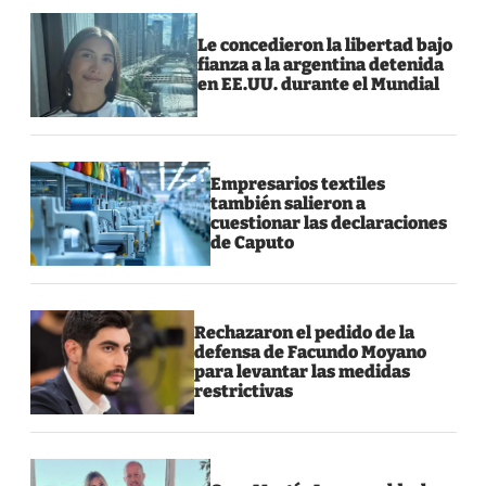
Le concedieron la libertad bajo
fianza a la argentina detenida
en EE.UU. durante el Mundial
Empresarios textiles
también salieron a
cuestionar las declaraciones
de Caputo
Rechazaron el pedido de la
defensa de Facundo Moyano
para levantar las medidas
restrictivas