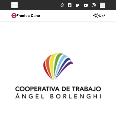
Buscar:
6.4º