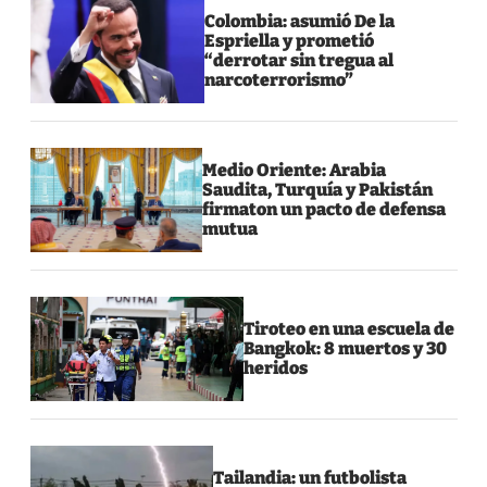
Colombia: asumió De la
Espriella y prometió
“derrotar sin tregua al
narcoterrorismo”
Medio Oriente: Arabia
Saudita, Turquía y Pakistán
firmaton un pacto de defensa
mutua
Tiroteo en una escuela de
Bangkok: 8 muertos y 30
heridos
Tailandia: un futbolista