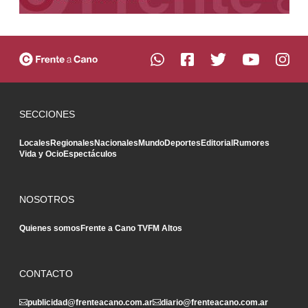
SECCIONES
Locales
Regionales
Nacionales
Mundo
Deportes
Editorial
Rumores
Vida y Ocio
Espectáculos
NOSOTROS
Quienes somos
Frente a Cano TV
FM Altos
CONTACTO
publicidad@frenteacano.com.ar
diario@frenteacano.com.ar