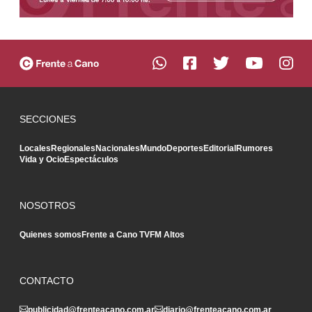
SECCIONES
Locales
Regionales
Nacionales
Mundo
Deportes
Editorial
Rumores
Vida y Ocio
Espectáculos
NOSOTROS
Quienes somos
Frente a Cano TV
FM Altos
CONTACTO
publicidad@frenteacano.com.ar
diario@frenteacano.com.ar