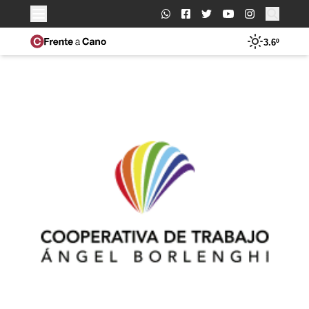
Buscar:
3.6º