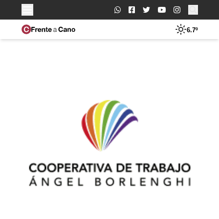
Buscar:
6.7º