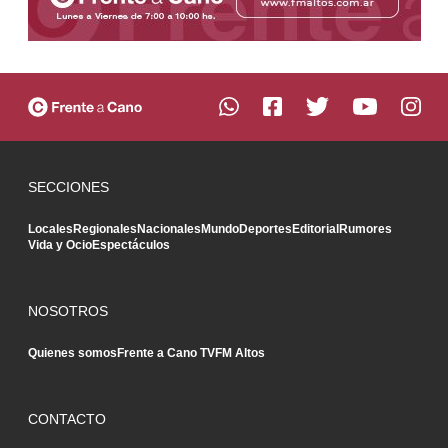
SECCIONES
Locales
Regionales
Nacionales
Mundo
Deportes
Editorial
Rumores
Vida y Ocio
Espectáculos
NOSOTROS
Quienes somos
Frente a Cano TV
FM Altos
CONTACTO