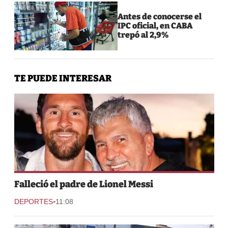
Antes de conocerse el
IPC oficial, en CABA
trepó al 2,9%
TE PUEDE INTERESAR
Falleció el padre de Lionel Messi
-
DEPORTES
11:08