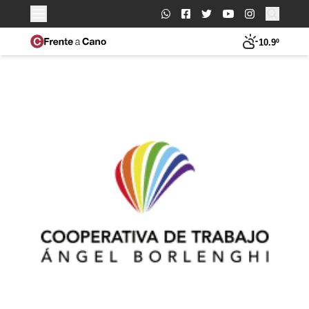
Buscar:
10.9º