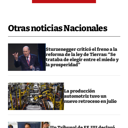
Otras noticias Nacionales
Sturzenegger criticó el freno a la
reforma de la ley de Tierras: “Se
trataba de elegir entre el miedo y
la prosperidad”
La producción
automotriz tuvo un
nuevo retroceso en julio
Un Tribunal de EE.UU declaró