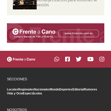
sesión
SECCIONES
Locales
Regionales
Nacionales
Mundo
Deportes
Editorial
Rumores
Vida y Ocio
Espectáculos
NOSOTROS