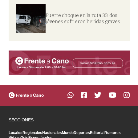
Fuerte choque en la ruta 33: dos
jóvenes sufrieron heridas graves
SECCIONES
Locales
Regionales
Nacionales
Mundo
Deportes
Editorial
Rumores
Vida y Ocio
Espectáculos