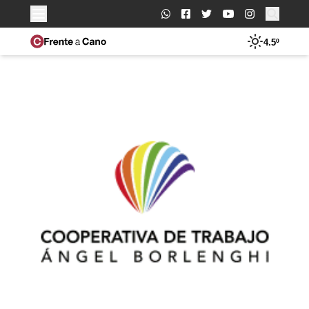
Buscar:
4.5º