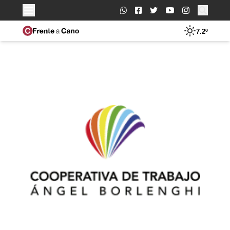
Buscar:
7.2º