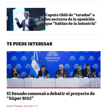
Caputo tildó de “tarados” a
los sectores de la oposición
que “hablan de la industria”
TE PUEDE INTERESAR
El Senado comenzó a debatir el proyecto de
“Súper RIGI”
-
NACIONALES
06:12