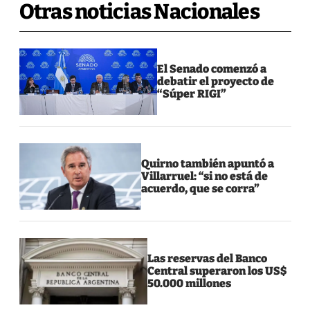
Otras noticias Nacionales
El Senado comenzó a
debatir el proyecto de
“Súper RIGI”
Quirno también apuntó a
Villarruel: “si no está de
acuerdo, que se corra”
Las reservas del Banco
Central superaron los US$
50.000 millones