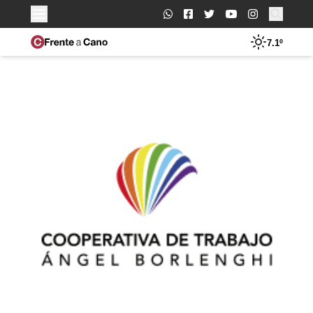
Buscar:
7.1º