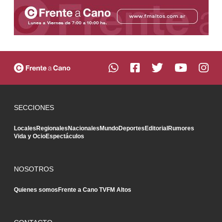
SECCIONES
Locales
Regionales
Nacionales
Mundo
Deportes
Editorial
Rumores
Vida y Ocio
Espectáculos
NOSOTROS
Quienes somos
Frente a Cano TV
FM Altos