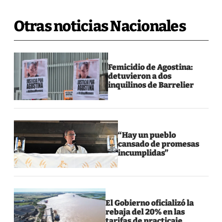
Otras noticias Nacionales
Femicidio de Agostina:
detuvieron a dos
inquilinos de Barrelier
“Hay un pueblo
cansado de promesas
incumplidas”
El Gobierno oficializó la
rebaja del 20% en las
tarifas de practicaje