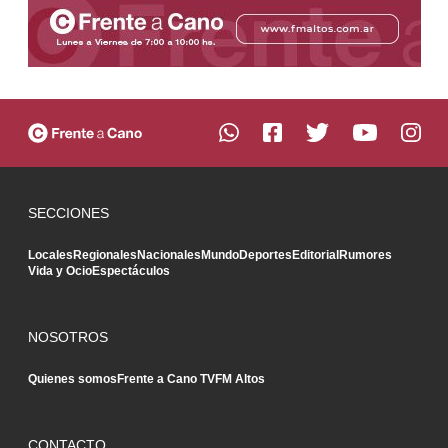
SECCIONES
Locales
Regionales
Nacionales
Mundo
Deportes
Editorial
Rumores
Vida y Ocio
Espectáculos
NOSOTROS
Quienes somos
Frente a Cano TV
FM Altos
CONTACTO