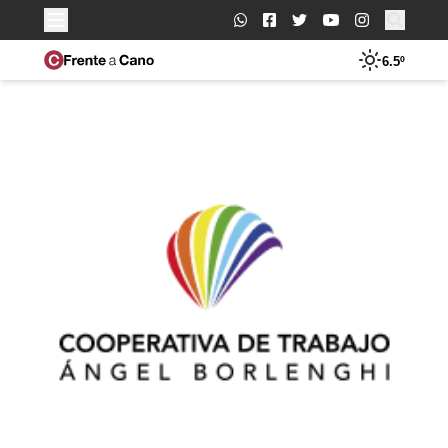
Buscar:
6.5º