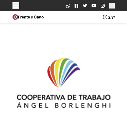
Buscar:
2.9º