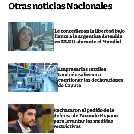
Otras noticias Nacionales
Le concedieron la libertad bajo
fianza a la argentina detenida
en EE.UU. durante el Mundial
Empresarios textiles
también salieron a
cuestionar las declaraciones
de Caputo
Rechazaron el pedido de la
defensa de Facundo Moyano
para levantar las medidas
restrictivas