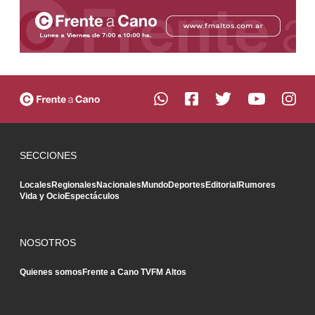
SECCIONES
Locales
Regionales
Nacionales
Mundo
Deportes
Editorial
Rumores
Vida y Ocio
Espectáculos
NOSOTROS
Quienes somos
Frente a Cano TV
FM Altos