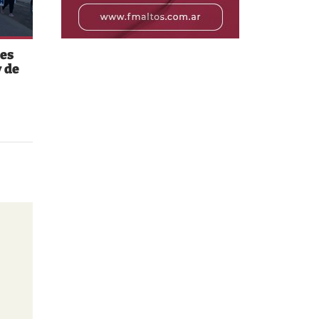
es
 de