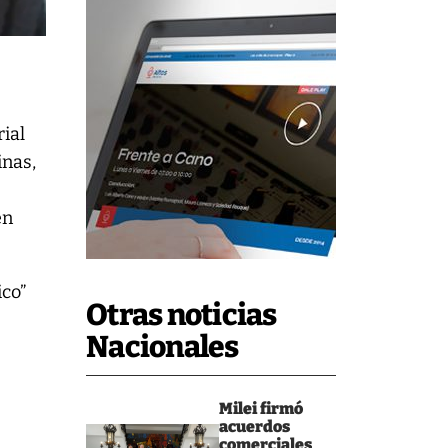
rial
inas,
en
ico”
Otras noticias
Nacionales
s
Milei firmó
acuerdos
comerciales