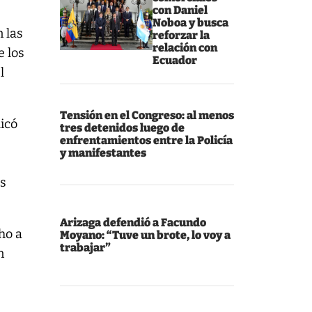
con Daniel
Noboa y busca
n las
reforzar la
relación con
e los
Ecuador
l
Tensión en el Congreso: al menos
licó
tres detenidos luego de
enfrentamientos entre la Policía
y manifestantes
as
Arizaga defendió a Facundo
ho a
Moyano: “Tuve un brote, lo voy a
trabajar”
n