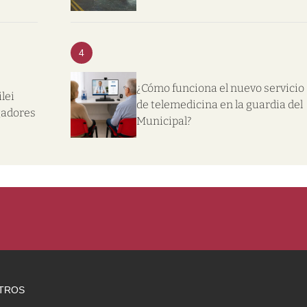
4
¿Cómo funciona el nuevo servicio
lei
de telemedicina en la guardia del
gadores
Municipal?
TROS