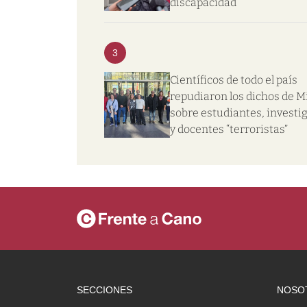
discapacidad
3
Científicos de todo el país
repudiaron los dichos de Mi
sobre estudiantes, investi
y docentes “terroristas”
SECCIONES
NOSO