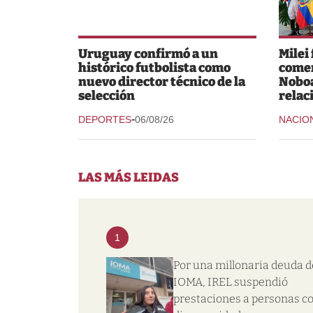
Uruguay confirmó a un
Milei
histórico futbolista como
comer
nuevo director técnico de la
Noboa
selección
relac
-
DEPORTES
06/08/26
NACIO
LAS MÁS LEIDAS
1
Por una millonaria deuda d
IOMA, IREL suspendió
prestaciones a personas c