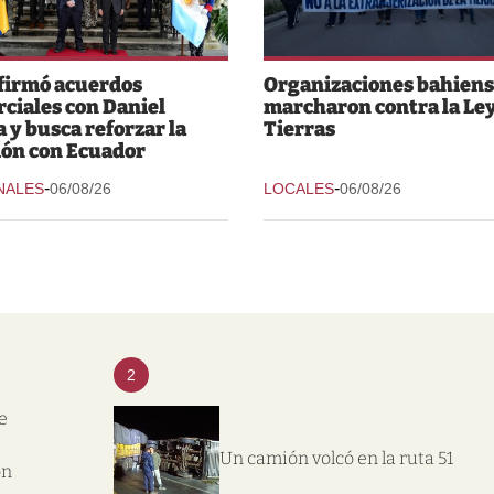
 firmó acuerdos
Organizaciones bahiens
ciales con Daniel
marcharon contra la Ley
 y busca reforzar la
Tierras
ión con Ecuador
-
-
NALES
06/08/26
LOCALES
06/08/26
2
e
Un camión volcó en la ruta 51
on