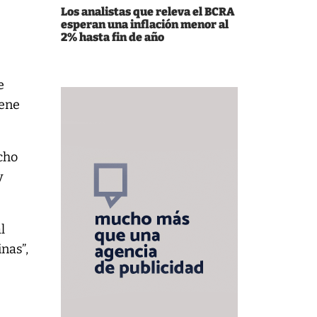
Los analistas que releva el BCRA
esperan una inflación menor al
2% hasta fin de año
e
iene
echo
y
l
nas”,