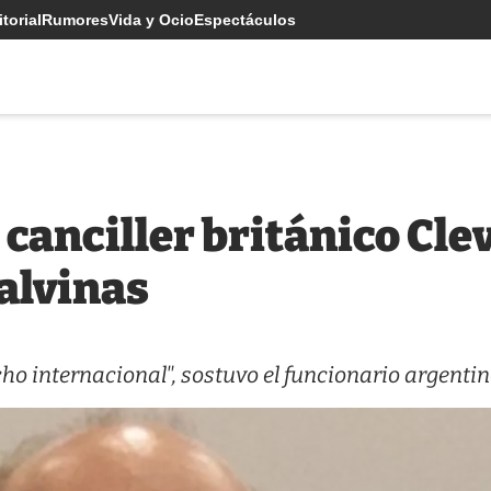
torial
Rumores
Vida y Ocio
Espectáculos
canciller británico Clev
alvinas
cho internacional", sostuvo el funcionario argentin