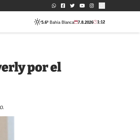
Buscar:
1:12
5.6º
Bahía Blanca
7.8.2026
erly por el
o.