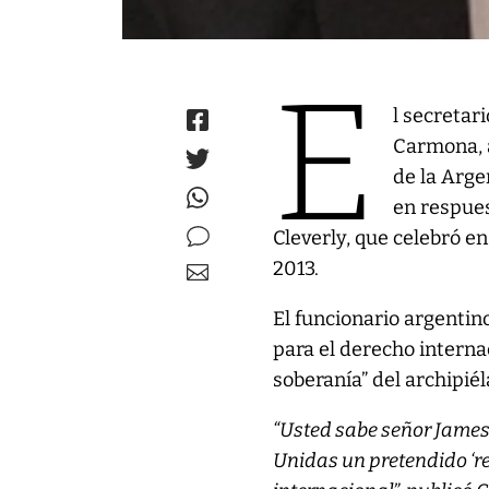
E
l secretar
Carmona, a
de la Arge
en respues
Cleverly, que celebró e
2013.
El funcionario argentin
para el derecho interna
soberanía” del archipiél
“Usted sabe señor James 
Unidas un pretendido ‘re