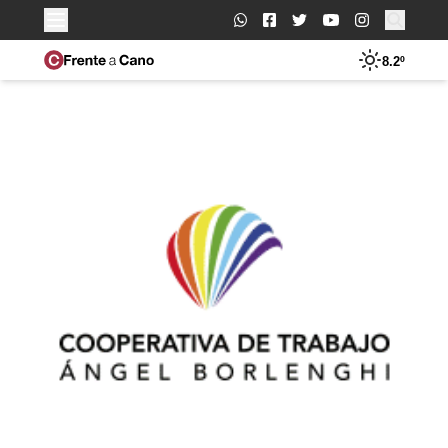
Buscar:
8.2º