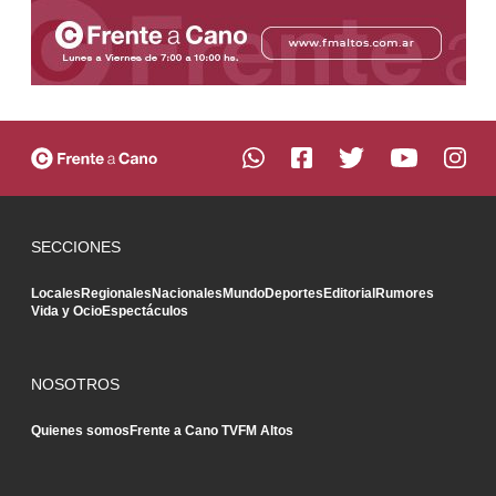
SECCIONES
Locales
Regionales
Nacionales
Mundo
Deportes
Editorial
Rumores
Vida y Ocio
Espectáculos
NOSOTROS
Quienes somos
Frente a Cano TV
FM Altos