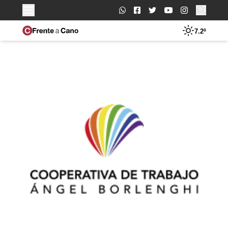
Buscar:
7.2º