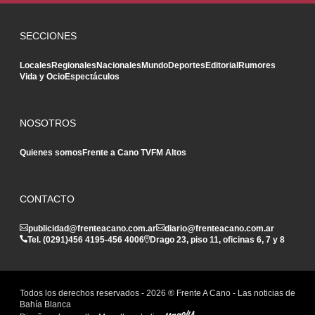
SECCIONES
Locales
Regionales
Nacionales
Mundo
Deportes
Editorial
Rumores
Vida y Ocio
Espectáculos
NOSOTROS
Quienes somos
Frente a Cano TV
FM Altos
CONTACTO
publicidad@frenteacano.com.ar
diario@frenteacano.com.ar
Tel. (0291)
456 4195
-
456 4006
Drago 23, piso 11, oficinas 6, 7 y 8
Todos los derechos reservados -
2026
® Frente A Cano - Las noticias de
Bahía Blanca