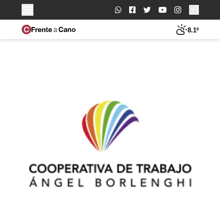
Buscar:
8.1º