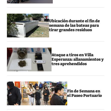
Ubicación durante el fin de
semana de las bateas para
tirar grandes residuos
Ataque a tiros en Villa
Esperanza: allanamientos y
tres aprehendidos
Fin de Semana en
el Paseo Portuario