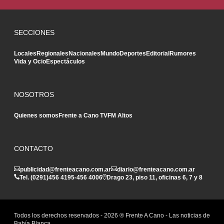
SECCIONES
Locales
Regionales
Nacionales
Mundo
Deportes
Editorial
Rumores
Vida y Ocio
Espectáculos
NOSOTROS
Quienes somos
Frente a Cano TV
FM Altos
CONTACTO
publicidad@frenteacano.com.ar
diario@frenteacano.com.ar
Tel. (0291)
456 4195
-
456 4006
Drago 23, piso 11, oficinas 6, 7 y 8
Todos los derechos reservados -
2026
® Frente A Cano - Las noticias de
Bahía Blanca