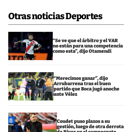
Otras noticias Deportes
“Se ve que el árbitro y el VAR
no están para una competencia
como esta”, dijo Otamendi
“Merecimos ganar”, dijo
Arrubarrena tras el buen
partido que Boca jugó anoche
ante Vélez
Coudet puso plazos a su
gestión, luego de otra derrota
de River en el campeonato