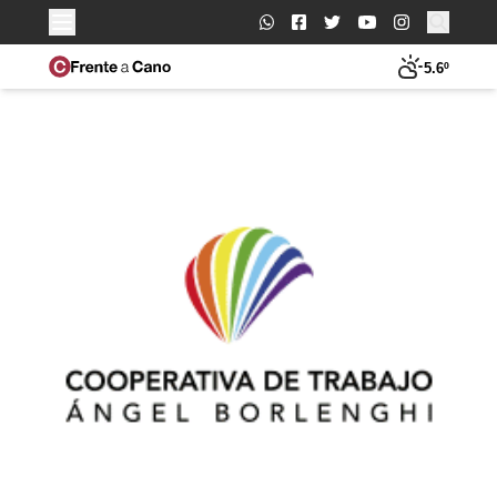
Buscar:
5.6º