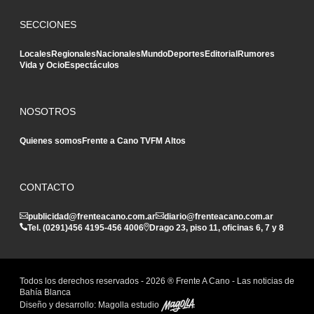
SECCIONES
Locales
Regionales
Nacionales
Mundo
Deportes
Editorial
Rumores
Vida y Ocio
Espectáculos
NOSOTROS
Quienes somos
Frente a Cano TV
FM Altos
CONTACTO
publicidad@frenteacano.com.ar
diario@frenteacano.com.ar
Tel. (0291)
456 4195
-
456 4006
Drago 23, piso 11, oficinas 6, 7 y 8
Todos los derechos reservados -
2026
® Frente A Cano - Las noticias de
Bahía Blanca
Diseño y desarrollo:
Magolla estudio