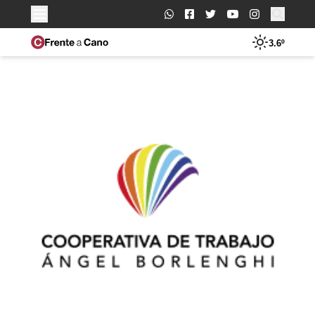
Buscar:
3.6º