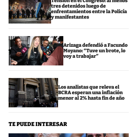
Tensión en el Congreso: al menos
tres detenidos luego de
enfrentamientos entre la Policía
y manifestantes
Arizaga defendió a Facundo
Moyano: “Tuve un brote, lo
voy a trabajar”
Los analistas que releva el
BCRA esperan una inflación
menor al 2% hasta fin de año
TE PUEDE INTERESAR