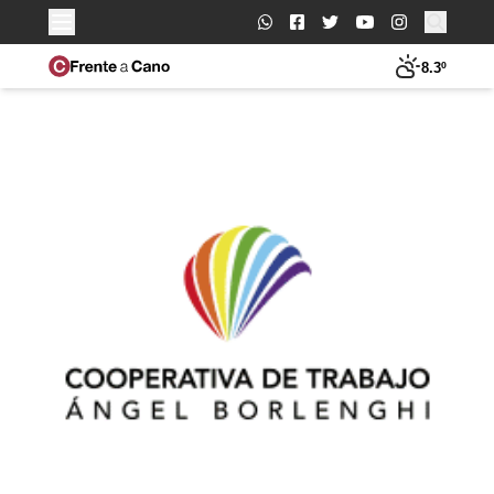
Buscar:
8.3º