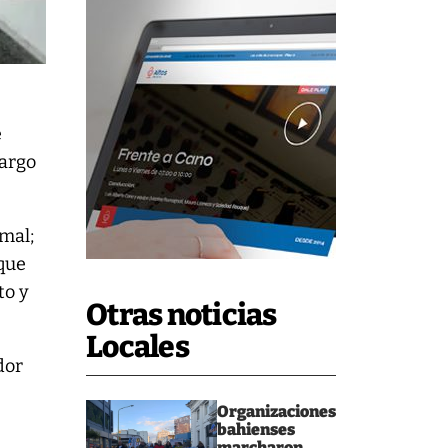
e
largo
mal;
 que
to y
Otras noticias
Locales
dor
Organizaciones
bahienses
marcharon