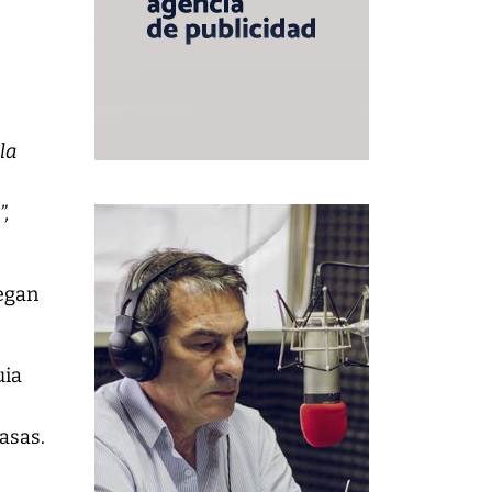
la
”,
regan
uia
e
asas.