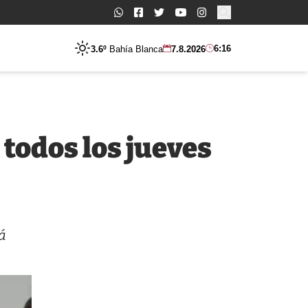
Buscar:
6:16
3.6º
Bahía Blanca
7.8.2026
 todos los jueves
á