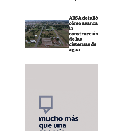
ABSA detalló
cómo avanza
la
construcción
de las
cisternas de
agua