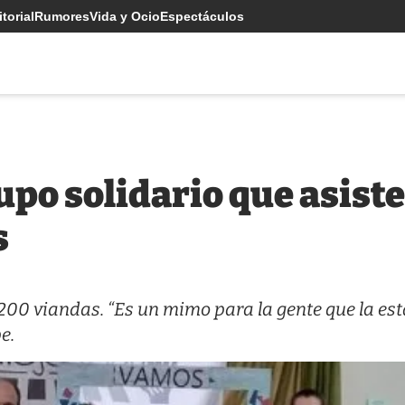
torial
Rumores
Vida y Ocio
Espectáculos
upo solidario que asiste
s
00 viandas. “Es un mimo para la gente que la est
e.