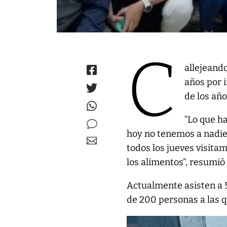
C
allejeand
años por i
de los añ
“Lo que h
hoy no tenemos a nadie q
todos los jueves visitam
los alimentos”, resumió
Actualmente asisten a 5
de 200 personas a las q