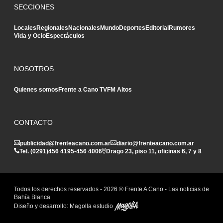
SECCIONES
Locales
Regionales
Nacionales
Mundo
Deportes
Editorial
Rumores
Vida y Ocio
Espectáculos
NOSOTROS
Quienes somos
Frente a Cano TV
FM Altos
CONTACTO
publicidad@frenteacano.com.ar
diario@frenteacano.com.ar
Tel. (0291)
456 4195
-
456 4006
Drago 23, piso 11, oficinas 6, 7 y 8
Todos los derechos reservados -
2026
® Frente A Cano - Las noticias de
Bahía Blanca
Diseño y desarrollo:
Magolla estudio