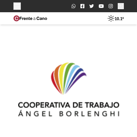
Buscar:
10.1º