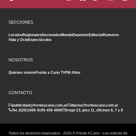
SECCIONES
Locales
Regionales
Nacionales
Mundo
Deportes
Editorial
Rumores
Vida y Ocio
Espectáculos
NOSOTROS
Quienes somos
Frente a Cano TV
FM Altos
CONTACTO
publicidad@frenteacano.com.ar
diario@frenteacano.com.ar
Tel. (0291)
456 4195
-
456 4006
Drago 23, piso 11, oficinas 6, 7 y 8
Todos los derechos reservados -
2026
® Frente A Cano - Las noticias de