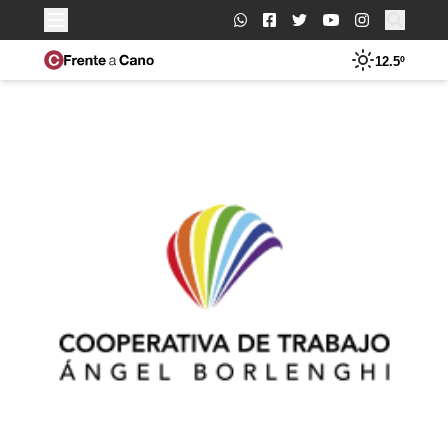
Buscar:
12.5º