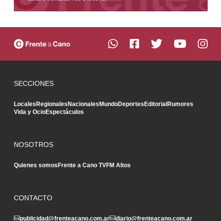
SECCIONES
Locales
Regionales
Nacionales
Mundo
Deportes
Editorial
Rumores
Vida y Ocio
Espectáculos
NOSOTROS
Quienes somos
Frente a Cano TV
FM Altos
CONTACTO
publicidad@frenteacano.com.ar
diario@frenteacano.com.ar