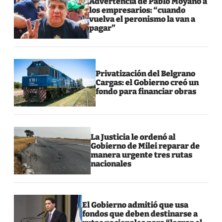
Advertencia de Pablo Moyano a
los empresarios: “cuando
vuelva el peronismo la van a
pagar”
Privatización del Belgrano
Cargas: el Gobierno creó un
fondo para financiar obras
La Justicia le ordenó al
Gobierno de Milei reparar de
manera urgente tres rutas
nacionales
El Gobierno admitió que usa
fondos que deben destinarse a