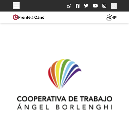
Buscar:
9º