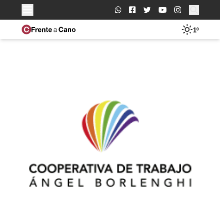
Buscar:
1º