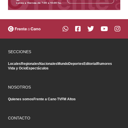
SECCIONES
Locales
Regionales
Nacionales
Mundo
Deportes
Editorial
Rumores
Vida y Ocio
Espectáculos
NOSOTROS
Quienes somos
Frente a Cano TV
FM Altos
CONTACTO