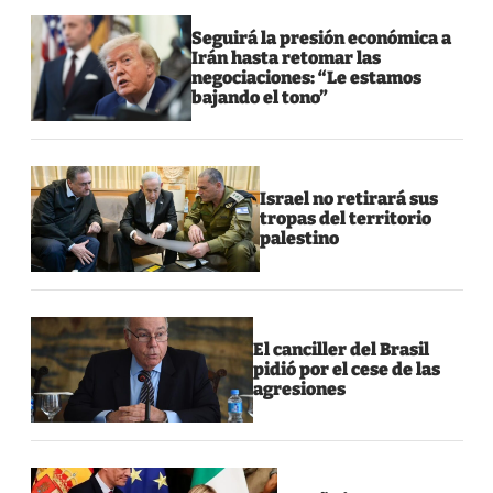
Seguirá la presión económica a
Irán hasta retomar las
negociaciones: “Le estamos
bajando el tono”
Israel no retirará sus
tropas del territorio
palestino
El canciller del Brasil
pidió por el cese de las
agresiones