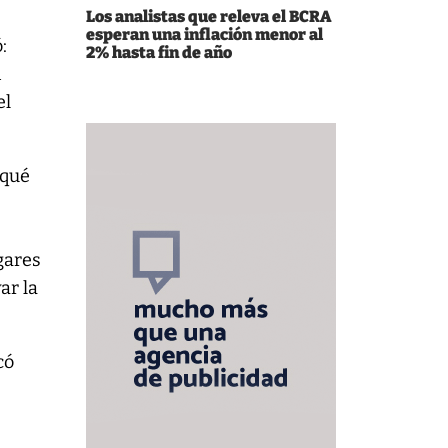
Los analistas que releva el BCRA
esperan una inflación menor al
:
2% hasta fin de año
n
el
¿qué
gares
ar la
có