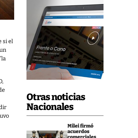
 si el
 un
“la
O,
de
Otras noticias
e
Nacionales
dir
tuvo
Milei firmó
acuerdos
comerciales