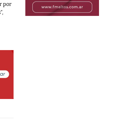
r por
”,