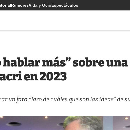
torial
Rumores
Vida y Ocio
Espectáculos
o hablar más” sobre una
acri en 2023
r un faro claro de cuáles que son las ideas” de s