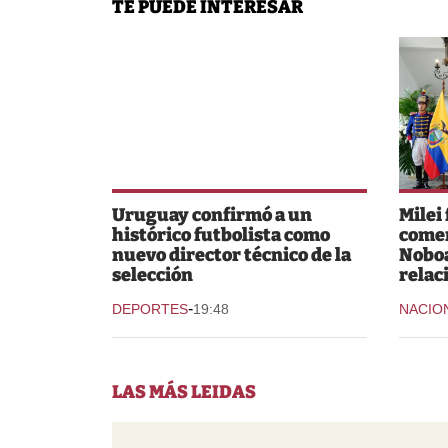
TE PUEDE INTERESAR
Uruguay confirmó a un
Milei
histórico futbolista como
comer
nuevo director técnico de la
Noboa
selección
relac
-
DEPORTES
19:48
NACIO
LAS MÁS LEIDAS