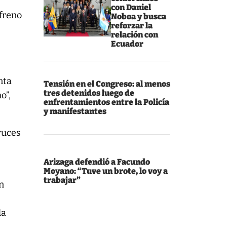
con Daniel
 freno
Noboa y busca
reforzar la
relación con
Ecuador
nta
Tensión en el Congreso: al menos
tres detenidos luego de
o”,
enfrentamientos entre la Policía
y manifestantes
ruces
Arizaga defendió a Facundo
Moyano: “Tuve un brote, lo voy a
trabajar”
on
la