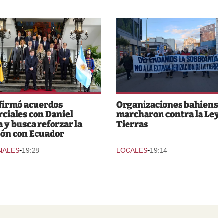
 firmó acuerdos
Organizaciones bahiens
ciales con Daniel
marcharon contra la Ley
 y busca reforzar la
Tierras
ión con Ecuador
-
-
NALES
19:28
LOCALES
19:14