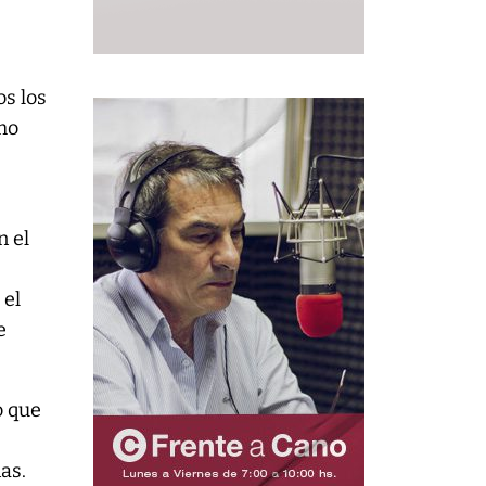
os los
smo
n el
 el
e
o que
as.