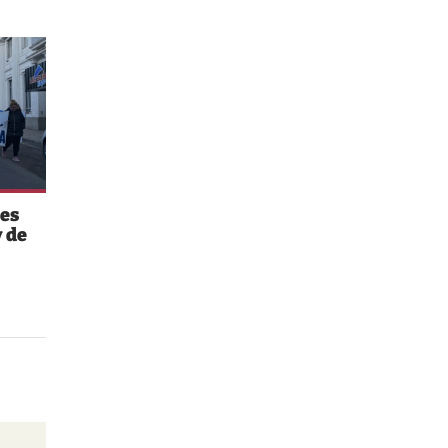
es
 de