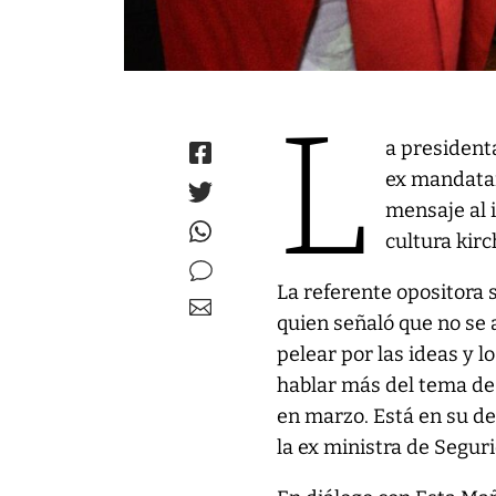
L
a presidenta
ex mandatar
mensaje al 
cultura kirc
La referente opositora s
quien señaló que no se
pelear por las ideas y l
hablar más del tema de s
en marzo. Está en su de
la ex ministra de Segur