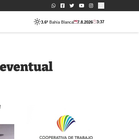
Buscar:
3:37
3.6º
Bahía Blanca
7.8.2026
 eventual
u