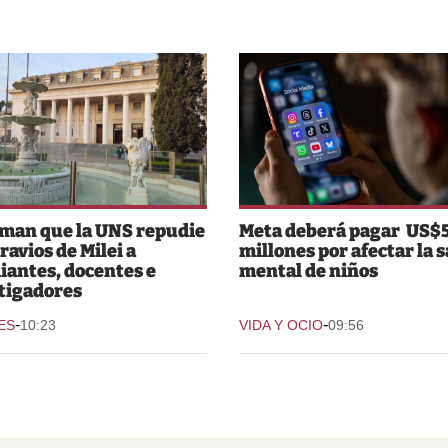
man que la UNS repudie
Meta deberá pagar US$
ravios de Milei a
millones por afectar la 
iantes, docentes e
mental de niños
tigadores
-
-
ES
10:23
VIDA Y OCIO
09:56