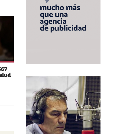
567
salud