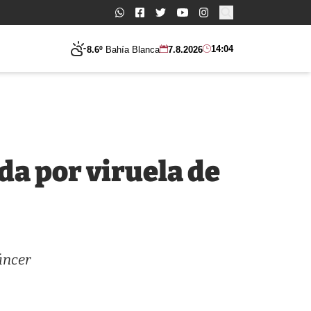
Buscar:
14:04
8.6º
Bahía Blanca
7.8.2026
da por viruela de
áncer