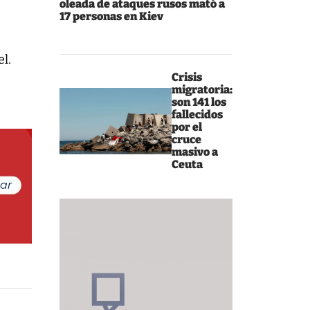
oleada de ataques rusos mató a
17 personas en Kiev
s
el.
Crisis
migratoria:
son 141 los
fallecidos
por el
cruce
masivo a
Ceuta