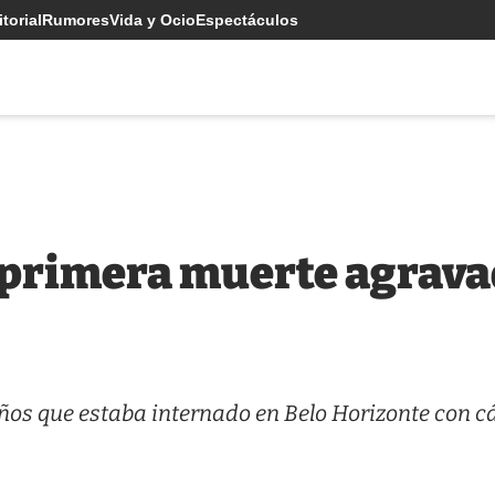
torial
Rumores
Vida y Ocio
Espectáculos
a primera muerte agrava
años que estaba internado en Belo Horizonte con c