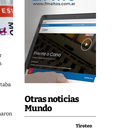
r
n
staba
Otras noticias
Mundo
maron
Tiroteo