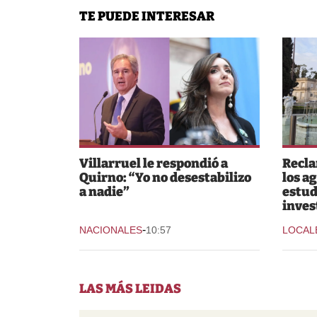
TE PUEDE INTERESAR
Villarruel le respondió a
Recla
Quirno: “Yo no desestabilizo
los ag
a nadie”
estud
inves
-
NACIONALES
10:57
LOCAL
LAS MÁS LEIDAS