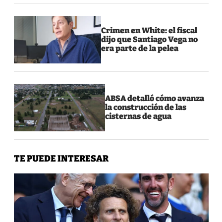
Crimen en White: el fiscal
dijo que Santiago Vega no
era parte de la pelea
ABSA detalló cómo avanza
la construcción de las
cisternas de agua
TE PUEDE INTERESAR