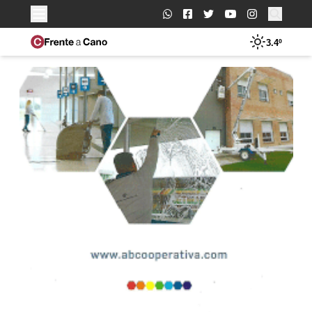
Buscar:
3.4º