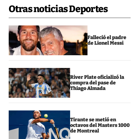
Otras noticias Deportes
Falleció el padre
de Lionel Messi
River Plate oficializó la
compra del pase de
Thiago Almada
Tirante se metió en
octavos del Masters 1000
de Montreal