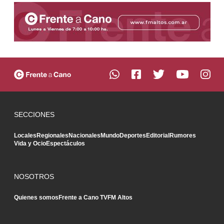
SECCIONES
Locales
Regionales
Nacionales
Mundo
Deportes
Editorial
Rumores
Vida y Ocio
Espectáculos
NOSOTROS
Quienes somos
Frente a Cano TV
FM Altos