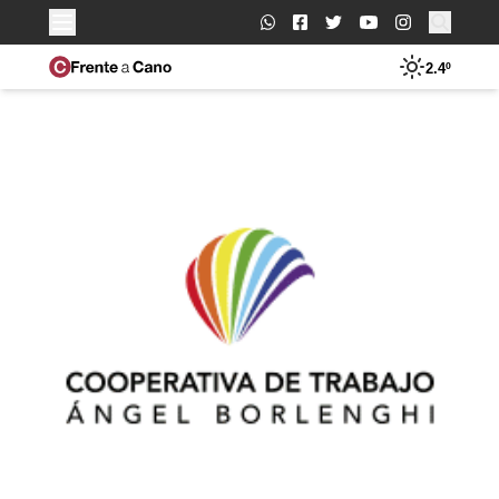
Buscar:
2.4º