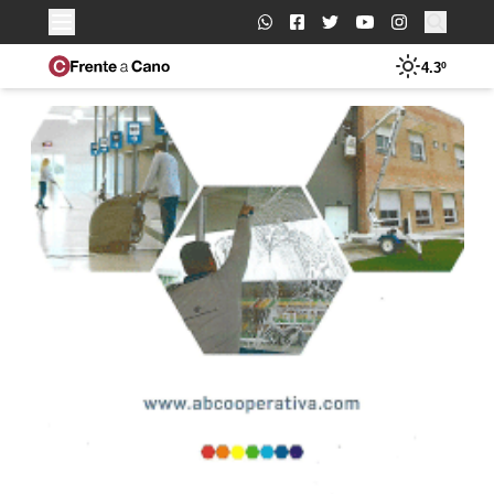
Buscar:
4.3º