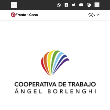
Buscar:
7.2º