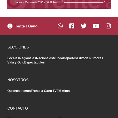
SECCIONES
Locales
Regionales
Nacionales
Mundo
Deportes
Editorial
Rumores
Vida y Ocio
Espectáculos
NOSOTROS
Quienes somos
Frente a Cano TV
FM Altos
CONTACTO