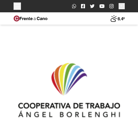
Buscar:
8.4º