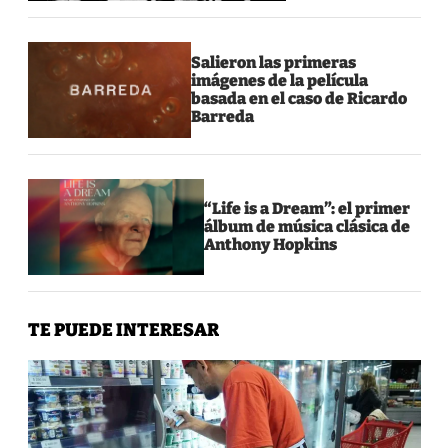
Salieron las primeras
imágenes de la película
basada en el caso de Ricardo
Barreda
“Life is a Dream”: el primer
álbum de música clásica de
Anthony Hopkins
TE PUEDE INTERESAR