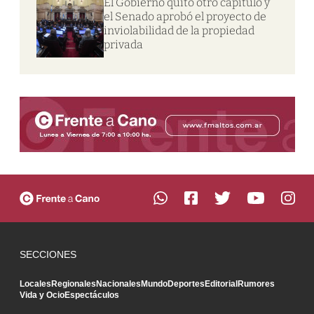
El Gobierno quitó otro capítulo y
el Senado aprobó el proyecto de
inviolabilidad de la propiedad
privada
SECCIONES
Locales
Regionales
Nacionales
Mundo
Deportes
Editorial
Rumores
Vida y Ocio
Espectáculos