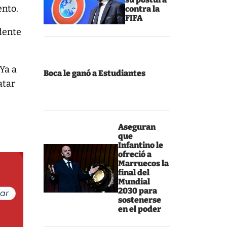
ento.
contra la
FIFA
dente
Ya a
Boca le ganó a Estudiantes
atar
Aseguran
que
Infantino le
ofreció a
Marruecos la
final del
Mundial
2030 para
sostenerse
en el poder