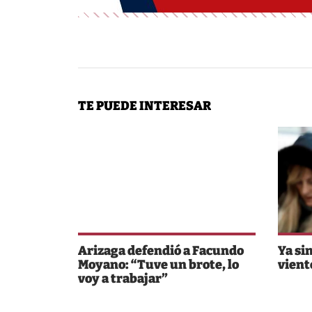
TE PUEDE INTERESAR
Arizaga defendió a Facundo
Ya sin
Moyano: “Tuve un brote, lo
viento
voy a trabajar”