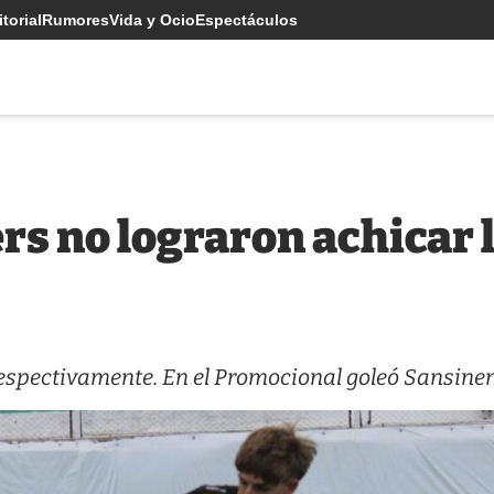
torial
Rumores
Vida y Ocio
Espectáculos
ers no lograron achicar 
 respectivamente. En el Promocional goleó Sansine