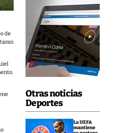
eo de
ataran
uiel
mento.
Otras noticias
iene
Deportes
La UEFA
mantiene
io
su postura