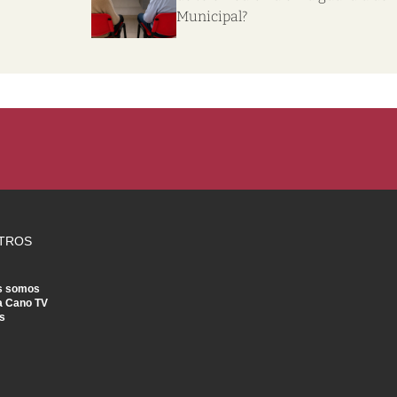
Municipal?
TROS
s somos
a Cano TV
s