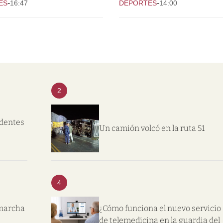
-
-
ES
16:47
DEPORTES
14:00
2
ndentes
Un camión volcó en la ruta 51
4
 marcha
¿Cómo funciona el nuevo servicio
de telemedicina en la guardia del