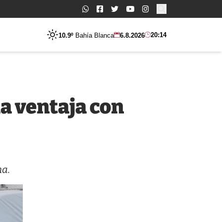
Buscar:
20:14
10.9º
Bahía Blanca
6.8.2026
la ventaja con
na.