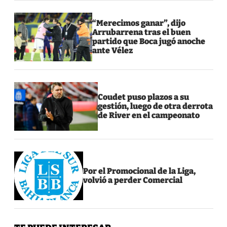
“Merecimos ganar”, dijo
Arrubarrena tras el buen
partido que Boca jugó anoche
ante Vélez
Coudet puso plazos a su
gestión, luego de otra derrota
de River en el campeonato
Por el Promocional de la Liga,
volvió a perder Comercial