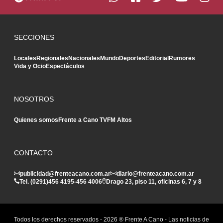
SECCIONES
Locales
Regionales
Nacionales
Mundo
Deportes
Editorial
Rumores
Vida y Ocio
Espectáculos
NOSOTROS
Quienes somos
Frente a Cano TV
FM Altos
CONTACTO
publicidad@frenteacano.com.ar
diario@frenteacano.com.ar
Tel. (0291)
456 4195
-
456 4006
Drago 23, piso 11, oficinas 6, 7 y 8
Todos los derechos reservados -
2026
® Frente A Cano - Las noticias de