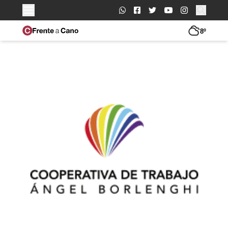
Buscar:
8º