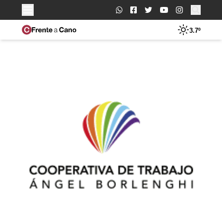
Buscar:
3.7º