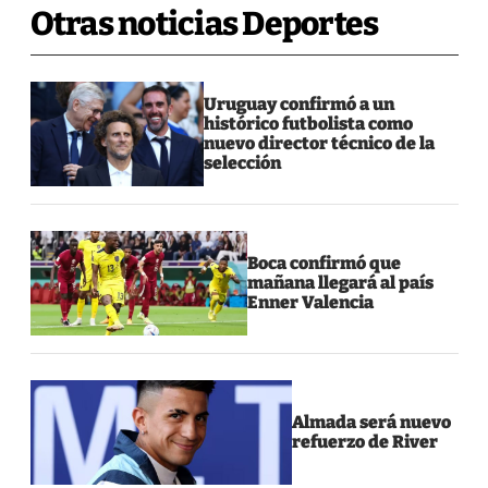
Otras noticias Deportes
Uruguay confirmó a un
histórico futbolista como
nuevo director técnico de la
selección
Boca confirmó que
mañana llegará al país
Enner Valencia
Almada será nuevo
refuerzo de River