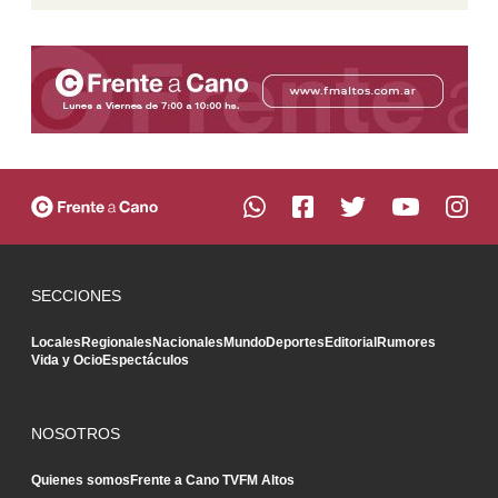
SECCIONES
Locales
Regionales
Nacionales
Mundo
Deportes
Editorial
Rumores
Vida y Ocio
Espectáculos
NOSOTROS
Quienes somos
Frente a Cano TV
FM Altos