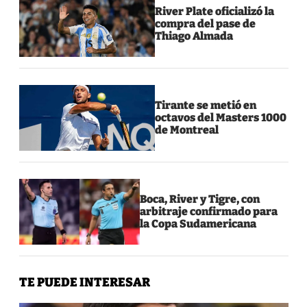
River Plate oficializó la
compra del pase de
Thiago Almada
Tirante se metió en
octavos del Masters 1000
de Montreal
Boca, River y Tigre, con
arbitraje confirmado para
la Copa Sudamericana
TE PUEDE INTERESAR