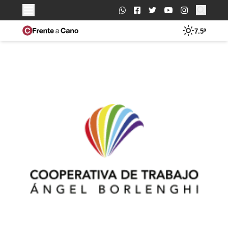
Buscar:
7.5º