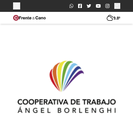
Buscar:
9.8º