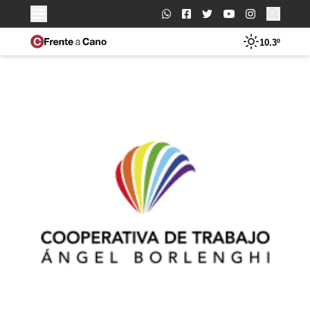
Buscar:
10.3º