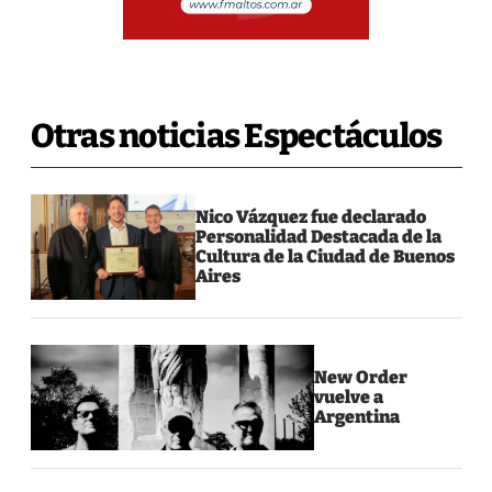
Otras noticias Espectáculos
Nico Vázquez fue declarado
Personalidad Destacada de la
Cultura de la Ciudad de Buenos
Aires
New Order
vuelve a
Argentina