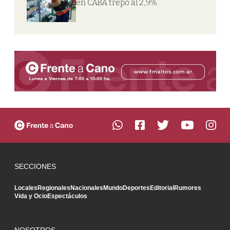
en CABA trepó al 2,9%
SECCIONES
Locales
Regionales
Nacionales
Mundo
Deportes
Editorial
Rumores
Vida y Ocio
Espectáculos
NOSOTROS