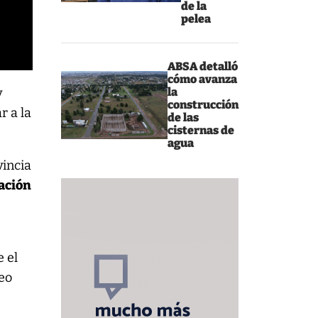
de la
pelea
ABSA detalló
cómo avanza
la
y
construcción
r a la
de las
cisternas de
agua
vincia
ación
 el
reo