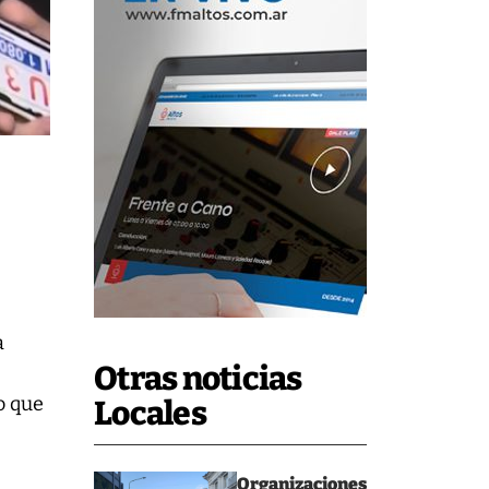
a
a
Otras noticias
o que
Locales
Organizaciones