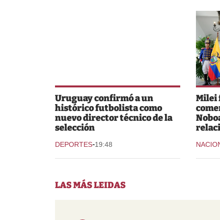
Uruguay confirmó a un
Milei
histórico futbolista como
comer
nuevo director técnico de la
Noboa
selección
relac
-
DEPORTES
19:48
NACIO
LAS MÁS LEIDAS