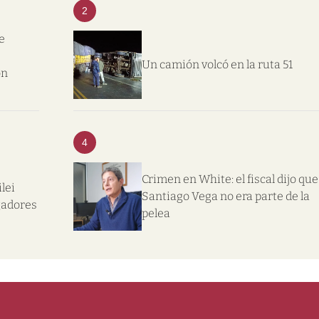
2
e
Un camión volcó en la ruta 51
on
4
Crimen en White: el fiscal dijo que
lei
Santiago Vega no era parte de la
gadores
pelea