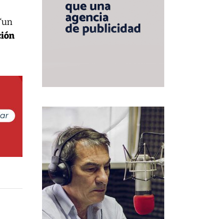
 “un
ción