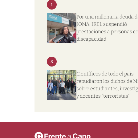
1
Por una millonaria deuda d
IOMA, IREL suspendió
prestaciones a personas c
discapacidad
3
Científicos de todo el país
repudiaron los dichos de Mi
sobre estudiantes, investi
y docentes “terroristas”