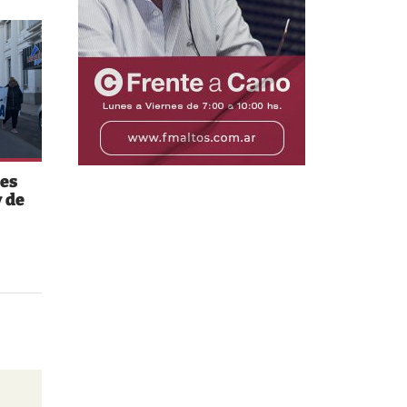
es
 de