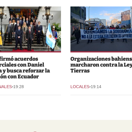
 firmó acuerdos
Organizaciones bahiens
ciales con Daniel
marcharon contra la Ley
 y busca reforzar la
Tierras
ión con Ecuador
-
-
NALES
19:28
LOCALES
19:14