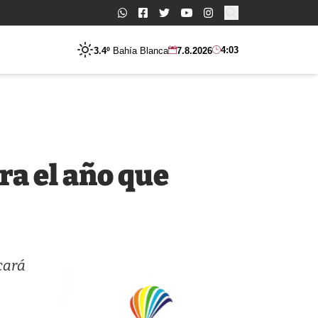
Buscar:
4:03
3.4º
Bahía Blanca
7.8.2026
ra el año que
cará