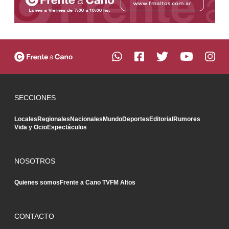
SECCIONES
Locales
Regionales
Nacionales
Mundo
Deportes
Editorial
Rumores
Vida y Ocio
Espectáculos
NOSOTROS
Quienes somos
Frente a Cano TV
FM Altos
CONTACTO