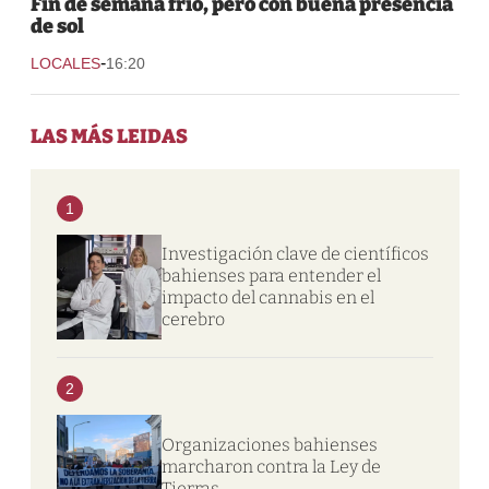
Fin de semana frío, pero con buena presencia
de sol
-
LOCALES
16:20
LAS MÁS LEIDAS
1
Investigación clave de científicos
bahienses para entender el
impacto del cannabis en el
cerebro
2
Organizaciones bahienses
marcharon contra la Ley de
Tierras