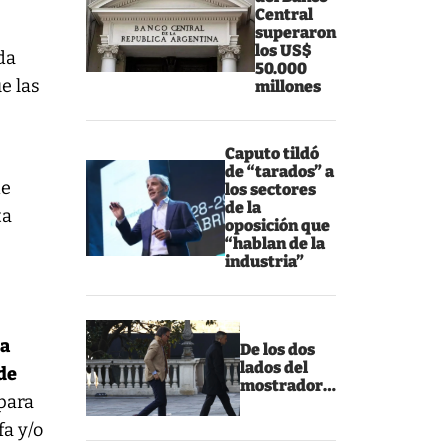
Central
superaron
los US$
da
50.000
e las
millones
Caputo tildó
de “tarados” a
de
los sectores
de la
ta
oposición que
“hablan de la
industria”
la
De los dos
lados del
 de
mostrador…
para
fa y/o