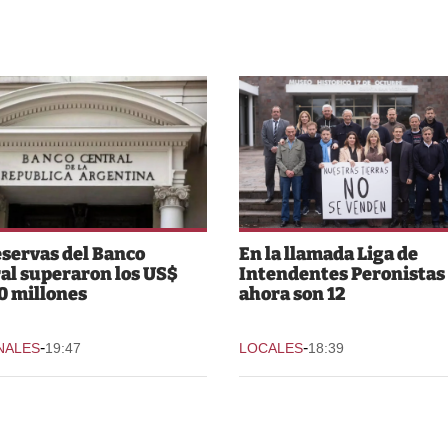
eservas del Banco
En la llamada Liga de
al superaron los US$
Intendentes Peronistas
0 millones
ahora son 12
-
-
NALES
19:47
LOCALES
18:39