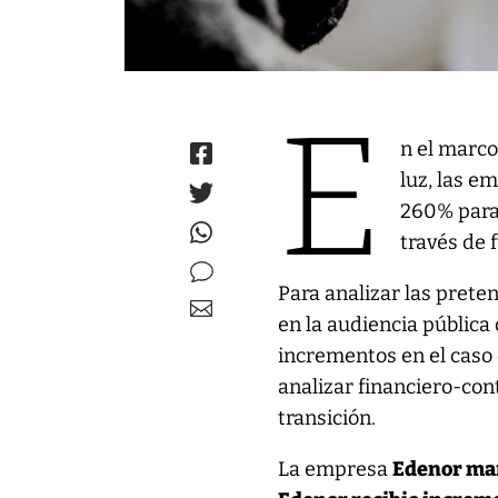
E
n el marco
luz, las e
260% para
través de 
Para analizar las prete
en la audiencia públic
incrementos en el caso
analizar financiero-con
transición.
La empresa
Edenor man