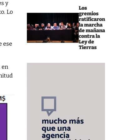
es y
Los
o. Lo
gremios
ratificaron
la marcha
de mañana
contra la
Ley de
e ese
Tierras
a en
nitud