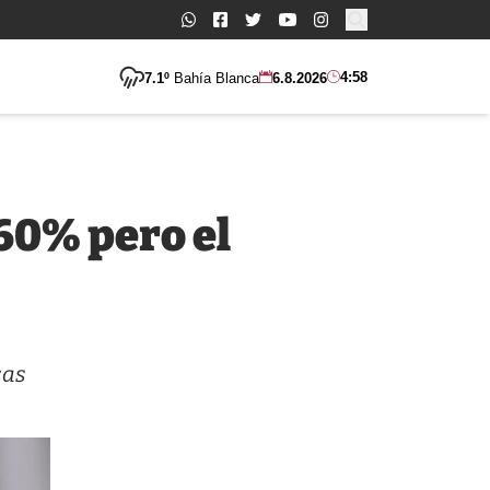
Buscar:
4:58
7.1º
Bahía Blanca
6.8.2026
60% pero el
sas