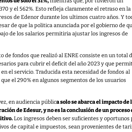
ntos de solo el 31%,
mientras que, por tuvieron un
70 y el 562%. Esto refleja claramente el retraso en la
gresos de Edenor durante los ultimos cuatro años. Y to
esar de que la politica anunciada por el gobierno de qu
bajo de los salarios permitiria ajustar los ingresos de
to de fondos que realizó al ENRE consiste en un total 
sarios para cubrir el deficit del año 2023 y que permi
 en el servicio. Traducida esta necesidad de fondos al
a que el 290% en algunos segmentos de los usuarios
ez, en audiencia públic
a solo se abarca el impacto de 
ación de Edesur, y no es la conclusión de un proceso
itivo.
Los ingresos deben ser suficientes y oportunos 
ivos de capital e impuestos, sean provenientes de tari