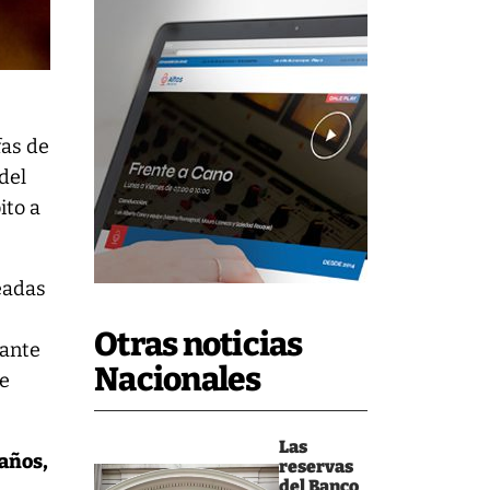
fas de
del
ito a
eadas
Otras noticias
tante
Nacionales
de
Las
 años,
reservas
del Banco