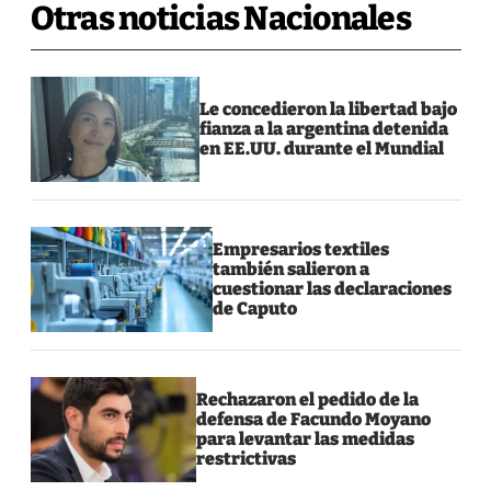
Otras noticias Nacionales
Le concedieron la libertad bajo
fianza a la argentina detenida
en EE.UU. durante el Mundial
Empresarios textiles
también salieron a
cuestionar las declaraciones
de Caputo
Rechazaron el pedido de la
defensa de Facundo Moyano
para levantar las medidas
restrictivas