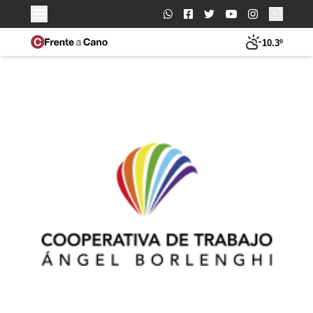
Buscar:
10.3º