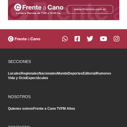
SECCIONES
Locales
Regionales
Nacionales
Mundo
Deportes
Editorial
Rumores
Vida y Ocio
Espectáculos
NOSOTROS
Quienes somos
Frente a Cano TV
FM Altos