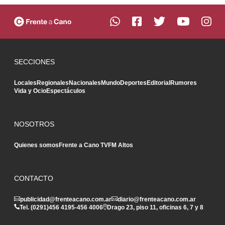
SECCIONES
Locales
Regionales
Nacionales
Mundo
Deportes
Editorial
Rumores
Vida y Ocio
Espectáculos
NOSOTROS
Quienes somos
Frente a Cano TV
FM Altos
CONTACTO
publicidad@frenteacano.com.ar
diario@frenteacano.com.ar
Tel. (0291)
456 4195
-
456 4006
Drago 23, piso 11, oficinas 6, 7 y 8