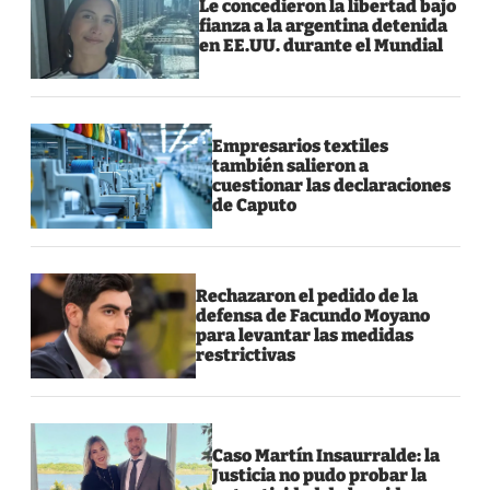
Le concedieron la libertad bajo
fianza a la argentina detenida
en EE.UU. durante el Mundial
Empresarios textiles
también salieron a
cuestionar las declaraciones
de Caputo
Rechazaron el pedido de la
defensa de Facundo Moyano
para levantar las medidas
restrictivas
Caso Martín Insaurralde: la
Justicia no pudo probar la