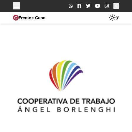
Buscar:
3º