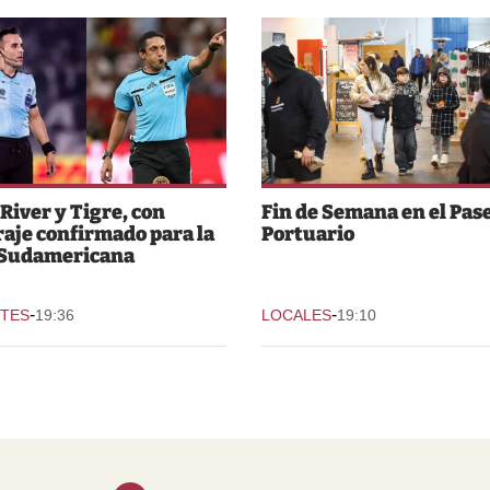
 River y Tigre, con
Fin de Semana en el Pas
raje confirmado para la
Portuario
 Sudamericana
-
-
TES
19:36
LOCALES
19:10