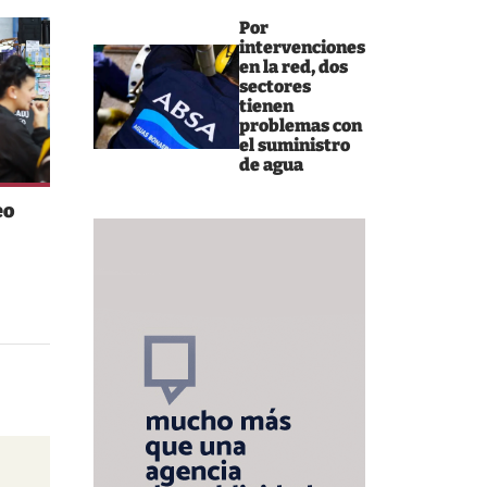
Por
intervenciones
en la red, dos
sectores
tienen
problemas con
el suministro
de agua
eo