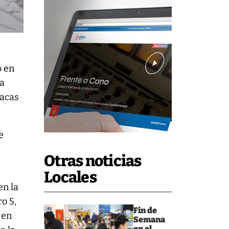
o en
la
oacas
e
Otras noticias
Locales
en la
o 5,
Fin de
 en
Semana
en el