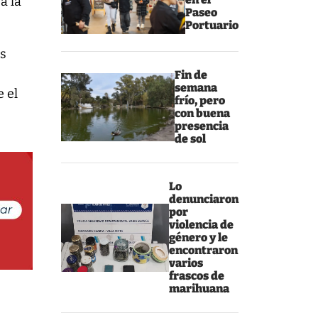
a la
Paseo
Portuario
as
Fin de
semana
e el
frío, pero
con buena
presencia
de sol
Lo
denunciaron
por
violencia de
género y le
encontraron
varios
frascos de
marihuana