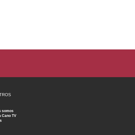
TROS
s somos
a Cano TV
s