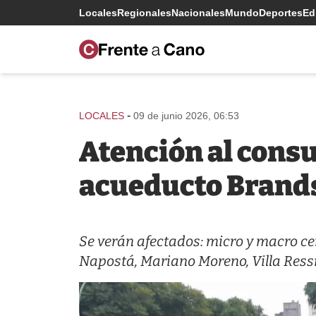
Locales
Regionales
Nacionales
Mundo
Deportes
Edi
-
LOCALES
09 de junio 2026, 06:53
Atención al consu
acueducto Brands
Se verán afectados: micro y macro cen
Napostá, Mariano Moreno, Villa Ressia