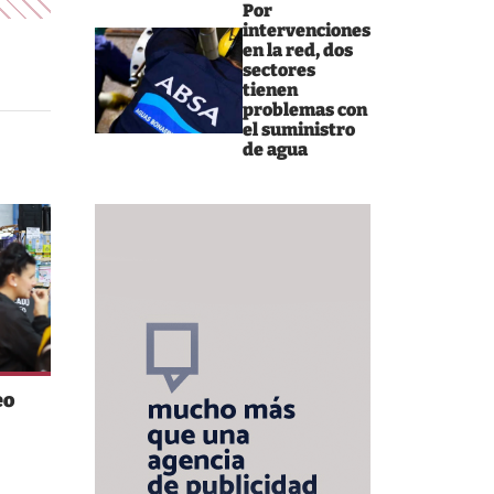
Por
intervenciones
en la red, dos
sectores
tienen
problemas con
el suministro
de agua
eo