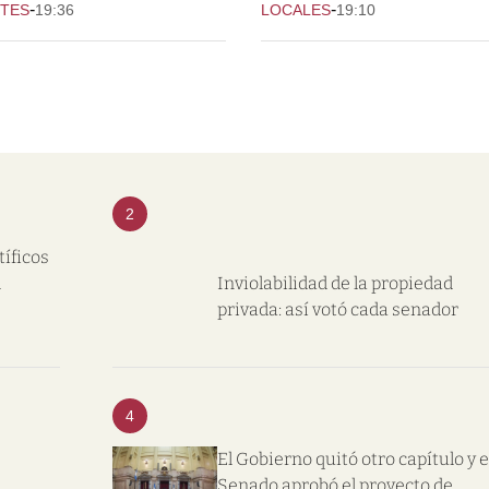
-
-
TES
19:36
LOCALES
19:10
2
tíficos
l
Inviolabilidad de la propiedad
privada: así votó cada senador
4
El Gobierno quitó otro capítulo y e
Senado aprobó el proyecto de