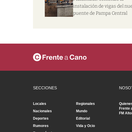
instalación de vigas del nu
puente de Pampa Central
SECCIONES
NOSO
Locales
Regionales
Quiene
Frente 
Nacionales
Mundo
FM Alto
Deportes
Editorial
Rumores
Vida y Ocio