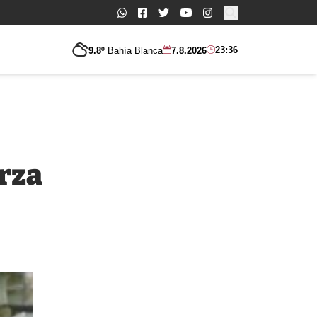
Buscar:
23:36
9.8º
Bahía Blanca
7.8.2026
rza