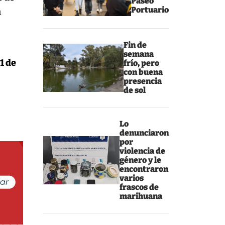
Paseo
Portuario
n
Fin de
semana
1 de
frío, pero
con buena
presencia
de sol
Lo
denunciaron
por
violencia de
género y le
encontraron
varios
frascos de
marihuana