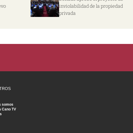
evo
inviolabilidad de la propiedad
privada
TROS
s somos
a Cano TV
s