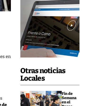
ses en
Otras noticias
Locales
Fin de
os
Semana
en el
e de