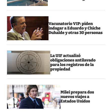
Vacunatorio VIP: piden
indagar a Eduardo y Chiche
Duhalde y otras 30 personas
La UIF actualizó
obligaciones antilavado
para los registros de la
propiedad
Milei prepara dos
nuevos viajes a
Estados Unidos