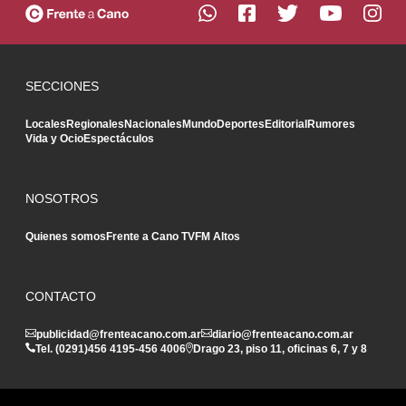
SECCIONES
Locales
Regionales
Nacionales
Mundo
Deportes
Editorial
Rumores
Vida y Ocio
Espectáculos
NOSOTROS
Quienes somos
Frente a Cano TV
FM Altos
CONTACTO
publicidad@frenteacano.com.ar
diario@frenteacano.com.ar
Tel. (0291)
456 4195
-
456 4006
Drago 23, piso 11, oficinas 6, 7 y 8