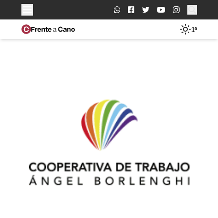
Buscar:
1º