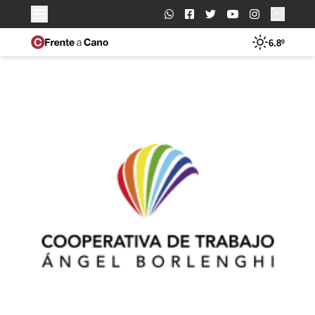
Buscar:
6.8º