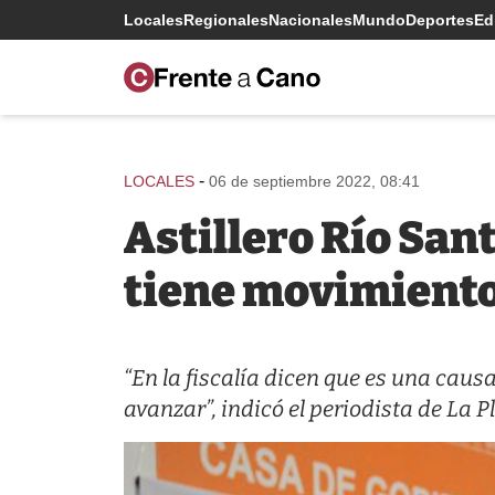
Locales
Regionales
Nacionales
Mundo
Deportes
Edi
-
LOCALES
06 de septiembre 2022, 08:41
Astillero Río San
tiene movimiento
“En la fiscalía dicen que es una caus
avanzar”, indicó el periodista de La P