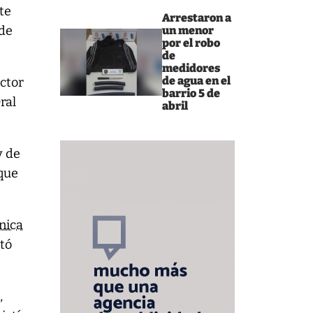
te
Arrestaron a
 de
un menor
por el robo
de
medidores
de agua en el
éctor
barrio 5 de
ral
abril
y de
 que
nica
ntó
,