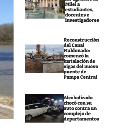
Milei a
estudiantes,
docentes e
investigadores
Reconstrucción
del Canal
Maldonado:
comenzó la
instalación de
vigas del nuevo
puente de
Pampa Central
Alcoholizado
chocó con su
auto contra un
complejo de
departamentos