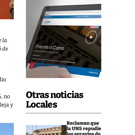
e la
ó de
dio
Otras noticias
5, no
Locales
leja y
Reclaman que
la UNS repudie
los agravios de