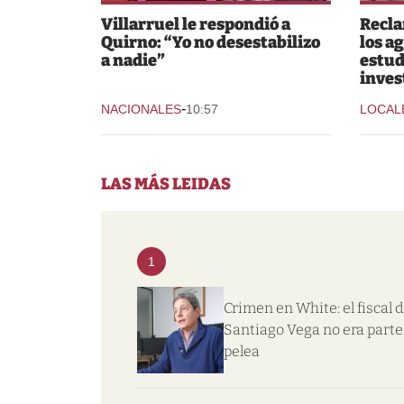
Villarruel le respondió a
Recla
Quirno: “Yo no desestabilizo
los ag
a nadie”
estud
inves
-
NACIONALES
10:57
LOCAL
LAS MÁS LEIDAS
1
Crimen en White: el fiscal d
Santiago Vega no era parte 
pelea