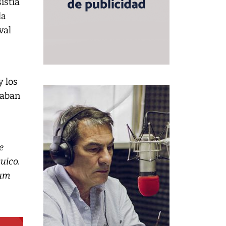
istía
la
val
y los
taban
e
uico.
lum