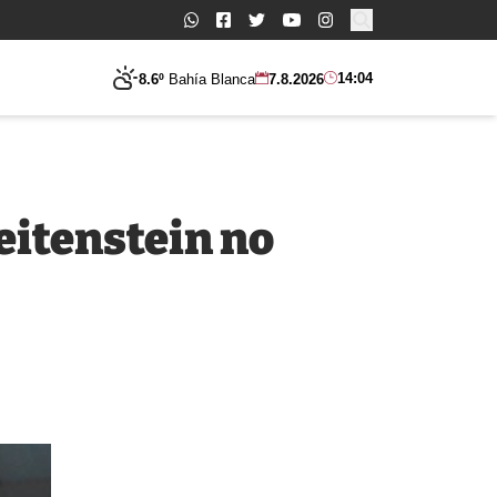
Buscar:
14:04
8.6º
Bahía Blanca
7.8.2026
reitenstein no