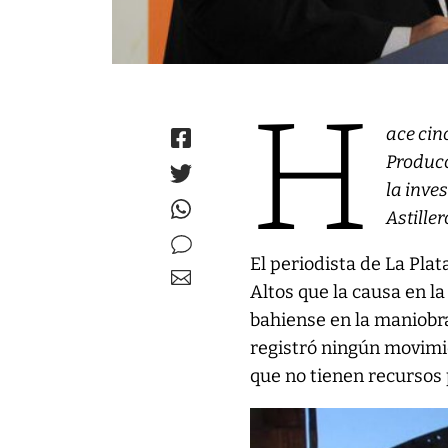
H
ace cin
Producc
la inve
Astille
El periodista de La Pla
Altos que la causa en la
bahiense en la maniobra
registró ningún movimie
que no tienen recursos 