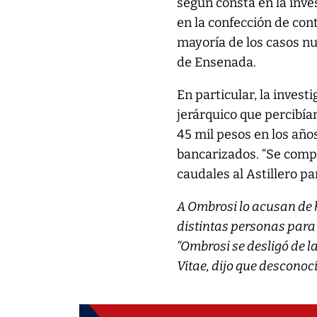
según consta en la inves
en la confección de con
mayoría de los casos nu
de Ensenada.
En particular, la inves
jerárquico que percibían
45 mil pesos en los año
bancarizados. “Se comp
caudales al Astillero pa
A Ombrosi lo acusan de 
distintas personas para 
“Ombrosi se desligó de l
Vitae, dijo que desconocí