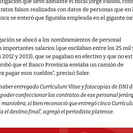
tigación que llevó adelante el fiscal Jorge Paolini, cons
tratos falsos realizados con datos de personas que en 
nca se enteró que figuraba empleada en el gigante na
tigación se abocó a los nombramientos de personal
 importantes salarios (que oscilaban entre los 25 mil 
s 2012 y 2013), que se pagaban en efectivo y que no es
robó que el Banco Provincia enviaba un camión de
ra pagar esos sueldos”, precisó Soler.
haber entregado Currículum Vitae y fotocopias de DNI d
poder confeccionar los contratos de ese personal jerárq
a maniobra; si bien reconoció que entregó cinco Currícu
a el destino final”, agregó el periodista platense.