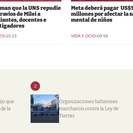
man que la UNS repudie
Meta deberá pagar US$
ravios de Milei a
millones por afectar la 
iantes, docentes e
mental de niños
tigadores
-
-
ES
10:23
VIDA Y OCIO
09:56
2
ijo que
Organizaciones bahienses
de la
marcharon contra la Ley de
Tierras