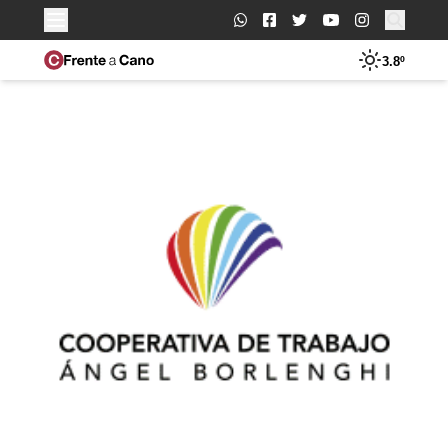
Buscar:
3.8º