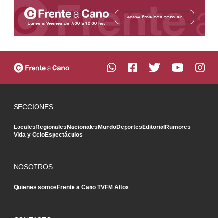
SECCIONES
Locales
Regionales
Nacionales
Mundo
Deportes
Editorial
Rumores
Vida y Ocio
Espectáculos
NOSOTROS
Quienes somos
Frente a Cano TV
FM Altos