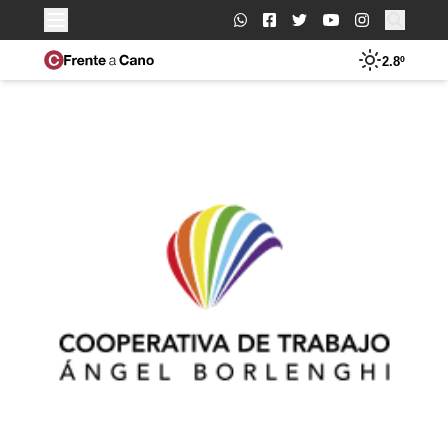
Buscar:
2.8º